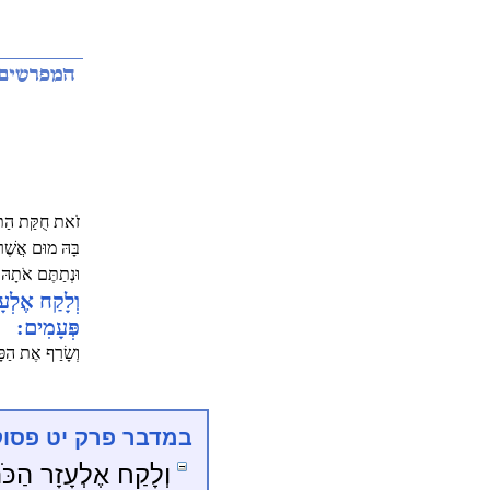
זֹאת חֻקַּת הַתּוֹ
בָּהּ מוּם אֲשֶׁ
וּנְתַתֶּם אֹתָהּ 
וְלָקַח אֶלְעָז
פְּעָמִים:
וְשָׂרַף אֶת הַפָּ
במדבר פרק יט פסוק
וְלָקַח אֶלְעָזָר הַכֹּהֵ