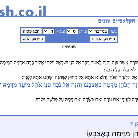
ספר
פרק
פסוק
שופטים
רָה אֲשֶׁר צִוָּה יְקֹוָק לֵאמֹר דַּבֵּר אֶל בְּנֵי יִשְׂרָאֵל וְיִקְחוּ אֵלֶיךָ פָרָה אֲדֻמָּה תְּמִימָה
ר לֹא עָלָה עָלֶיהָ עֹל:
אֶל אֶלְעָזָר הַכֹּהֵן וְהוֹצִיא אֹתָהּ אֶל מִחוּץ לַמַּחֲנֶה וְשָׁחַט אֹתָהּ לְפָנָיו:
ָר הַכֹּהֵן מִדָּמָהּ בְּאֶצְבָּעוֹ וְהִזָּה אֶל נֹכַח פְּנֵי אֹהֶל מוֹעֵד מִדָּמָהּ ש
רָה לְעֵינָיו אֶת עֹרָהּ וְאֶת בְּשָׂרָהּ וְאֶת דָּמָהּ עַל פִּרְשָׁהּ יִשְׂרֹף:
 ד
ן מִדָּמָהּ בְּאֶצְבָּעוֹ