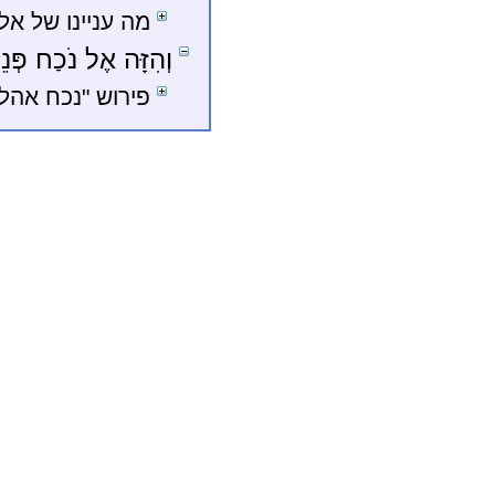
מה עניינו של אל
וְהִזָּה אֶל נֹכַח פְּנ
פירוש "נכח אהל 