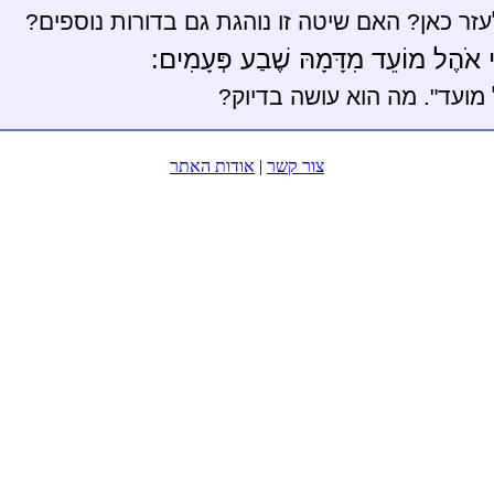
עזר כאן? האם שיטה זו נוהגת גם בדורות נוספים?
ֵי אֹהֶל מוֹעֵד מִדָּמָהּ שֶׁבַע פְּעָמִים:
מועד". מה הוא עושה בדיוק?
צור קשר
|
אודות האתר