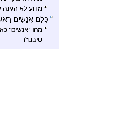
מדוע לא הגינה 
כֻּלָּם אֲנָשִׁים רָאשׁ
מהו "אנשים" כא
טיבם")