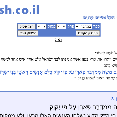
ספר
פרק
פסוק
ראה
 אֶל מֹשֶׁה לֵּאמֹר:
ִים וְיָתֻרוּ אֶת אֶרֶץ כְּנַעַן אֲשֶׁר אֲנִי נֹתֵן לִבְנֵי יִשְׂרָאֵל אִישׁ אֶחָד אִישׁ אֶחָד לְמַטֵּה 
ָשִׂיא בָהֶם:
תָם מֹשֶׁה מִמִּדְבַּר פָּארָן עַל פִּי יְקֹוָק כֻּלָּם אֲנָשִׁים רָאשֵׁי בְנֵי יִשְׂר
לְמַטֵּה רְאוּבֵן שַׁמּוּעַ בֶּן זַכּוּר:
 ג
ה מִמִּדְבַּר פָּארָן עַל פִּי יְקֹוָק
פי ה'"? מדוע נשלחו האנשים האלו מכאן, ולא ממקום 