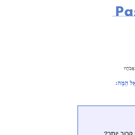
אֲבֹתָיו
ָאֵל הֵמָּה:
קרוב יותר?