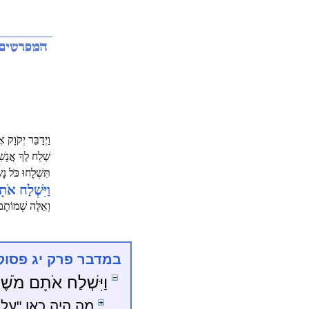
וַיְדַבֵּר יְקֹוָק
שְׁלַח לְךָ אֲנָשׁ
תִּשְׁלָחוּ כֹּל נ
וַיִּשְׁלַח אֹ
וְאֵלֶּה שְׁמוֹתָם 
במדבר פרק יג פסוק
וַיִּשְׁלַח אֹתָם מֹשֶׁ
מה היה כאן "על 