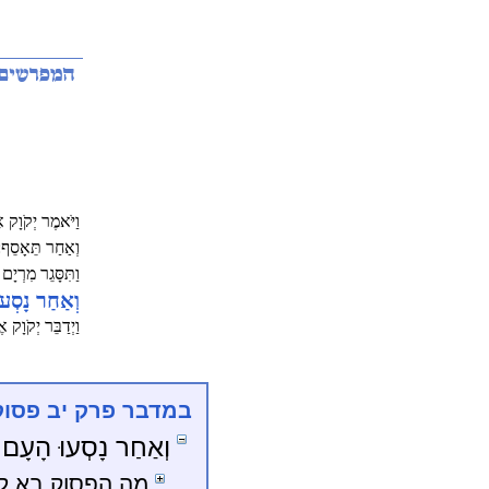
וַיֹּאמֶר יְקֹוָק 
וְאַחַר תֵּאָסֵף:
וַתִּסָּגֵר מִרְי
וְאַחַר נָסְעו
וַיְדַבֵּר יְקֹוָק
במדבר פרק יב פסוק
וְאַחַר נָסְעוּ הָעָם מֵ
מה הפסוק בא ללמ