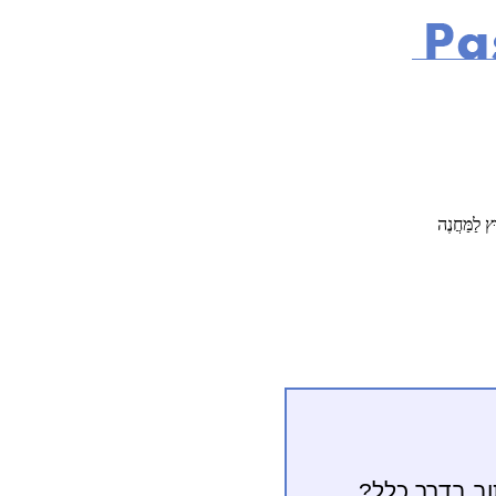
ץ לַמַּחֲנֶה
וב בדרך כלל?