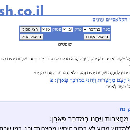
ספר
פרק
פסוק
שופטים
אֶל מֹשֶׁה וְאָבִיהָ יָרֹק יָרַק בְּפָנֶיהָ הֲלֹא תִכָּלֵם שִׁבְעַת יָמִים תִּסָּגֵר שִׁבְעַת יָמִים מִחוּ
ָם מִחוּץ לַמַּחֲנֶה שִׁבְעַת יָמִים וְהָעָם לֹא נָסַע עַד הֵאָסֵף מִרְיָם:
ּ הָעָם מֵחֲצֵרוֹת וַיַּחֲנוּ בְּמִדְבַּר פָּארָן: פ
 אֶל מֹשֶׁה לֵּאמֹר:
 טז
חֲצֵרוֹת וַיַּחֲנוּ בְּמִדְבַּר פָּארָן:
דנו? מדוע לא כתוב "ויסעו מחצרות" וכו', כמו שכת